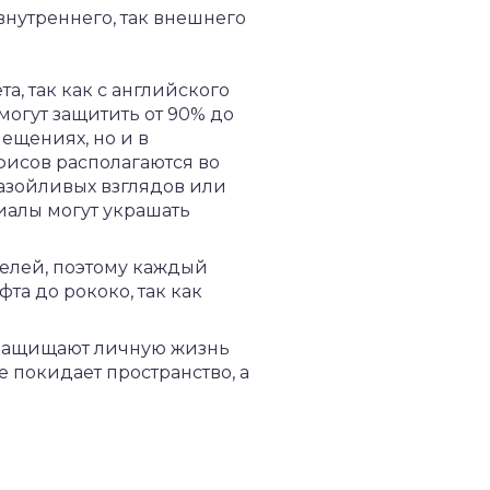
нутреннего, так внешнего
а, так как с английского
могут защитить от 90% до
ещениях, но и в
фисов располагаются во
назойливых взглядов или
иалы могут украшать
делей, поэтому каждый
та до рококо, так как
ы защищают личную жизнь
 покидает пространство, а