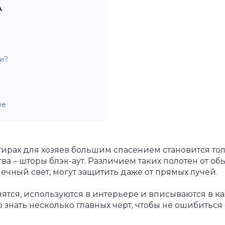
А
и?
ре
ирах для хозяев большим спасением становится тол
а – шторы блэк-аут. Различием таких полотен от об
ечный свет, могут защитить даже от прямых лучей.
ятся, используются в интерьере и вписываются в к
знать несколько главных черт, чтобы не ошибиться 