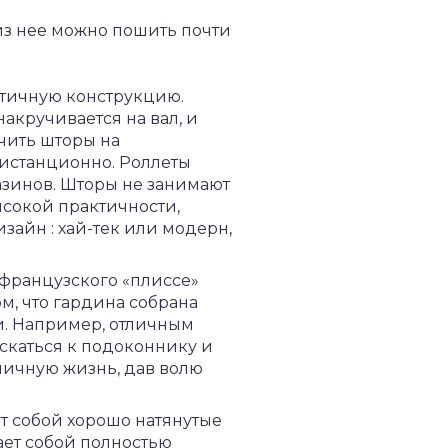
 из нее можно пошить почти
ктичную конструкцию.
накручивается на вал, и
чить шторы на
дистанционно. Роллеты
азинов. Шторы не занимают
ысокой практичности,
зайн : хай-тек или модерн,
 французского «плиссе»
ом, что гардина собрана
и. Например, отличным
ускаться к подоконнику и
личную жизнь, дав волю
т собой хорошо натянутые
вает собой полностью