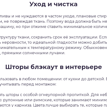
Уход и чистка
ливы и не нуждаются в частом уходе, плановые стир
ом, не повреждая ткань. Поэтому вода должна быть н
ашину, но при отжиме ставить минимальное количе
труктуру ткани, сохранить срок её эксплуатации. Есл
ь неровности, то идеальной гладкости можно добить
внимательным к температурному режиму. Обыкновен
од прямыми солнечными лучами.
Шторы блэкаут в интерьере
льзовать в любом помещении: от кухни до детской.
 учитывать перед монтажом:
ать шторы с особой огнеупорной пропиткой. Для не
: рулонные или римские, которые занимают миниму
ются у карниза. Цвета лучше выбирать те, которые