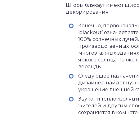
Шторы блэкаут имеют широ
декорирования.
Конечно, первоначальн
‘blackout’ означает з
100% солнечных лучей.
производственных: офи
многоэтажных зданиях,
яркого солнца. Также
веранды.
Следующее назначение
дизайнер найдет нужну
украшение внешней с
Звуко- и теплоизоляц
жителей и другим спос
сохраняется в комнате.