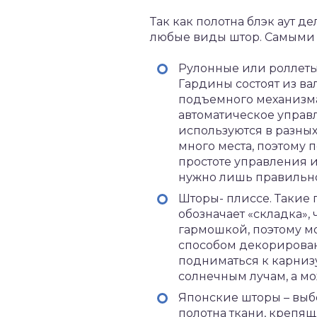
Так как полотна блэк аут д
любые виды штор. Самыми
Рулонные или роллеты
Гардины состоят из вал
подъемного механизма
автоматическое управл
используются в разны
много места, поэтому 
простоте управления и
нужно лишь правильно 
Шторы- плиссе. Такие 
обозначает «складка», 
гармошкой, поэтому м
способом декорировани
подниматься к карнизу
солнечным лучам, а мо
Японские шторы – выб
полотна ткани, крепящ