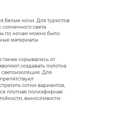
я белые ночи. Для туристов
к солнечного света
бы по ночам можно было
тные материалы
ше также скрывались от
зволяют создавать полотна
я светоизоляция. Для
 препятствуют
третить сотни вариантов,
тся плотная полиэфирная
стойкости, выносливости