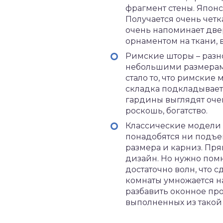
фрагмент стены. Японс
Получается очень четк
очень напоминает две
орнаментом на ткани, 
Римские шторы – разн
небольшими размерами
стало то, что римские 
складка подкладывает
гардины выглядят оче
роскошь, богатство.
Классические модели –
понадобятся ни подъе
размера и карниз. Пр
дизайн. Но нужно помн
достаточно волн, что 
комнаты умножается на 
разбавить оконное про
выполненных из такой 