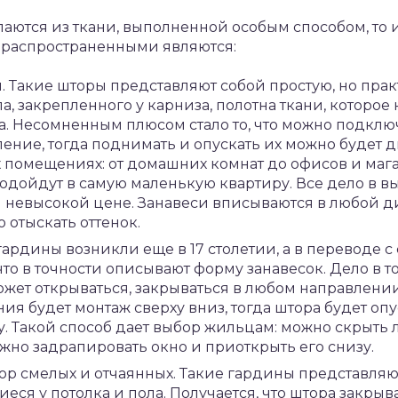
елаются из ткани, выполненной особым способом, то
 распространенными являются:
. Такие шторы представляют собой простую, но пра
а, закрепленного у карниза, полотна ткани, которое 
. Несомненным плюсом стало то, что можно подклю
ение, тогда поднимать и опускать их можно будет 
х помещениях: от домашних комнат до офисов и маг
подойдут в самую маленькую квартиру. Все дело в в
 невысокой цене. Занавеси вписываются в любой ди
отыскать оттенок.
гардины возникли еще в 17 столетии, а в переводе с
что в точности описывают форму занавесок. Дело в т
ожет открываться, закрываться в любом направлени
я будет монтаж сверху вниз, тогда штора будет оп
. Такой способ дает выбор жильцам: можно скрыть 
жно задрапировать окно и приоткрыть его снизу.
ор смелых и отчаянных. Такие гардины представляю
иеся у потолка и пола. Получается, что штора закры