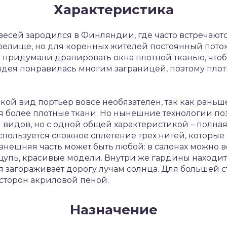
Характеристика
весей зародился в Финляндии, где часто встречаютс
 зрелище, но для коренных жителей постоянный пото
а придумали драпировать окна плотной тканью, что
 идея понравилась многим заграницей, поэтому пло
такой вид портьер вовсе необязателен, так как рань
я более плотные ткани. Но нынешние технологии по
и видов, но с одной общей характеристикой – полна
спользуется сложное сплетение трех нитей, которые
нешняя часть может быть любой: в салонах можно вс
щупь, красивые модели. Внутри же гардины находи
ая загораживает дорогу лучам солнца. Для большей 
 сторон акриловой пеной.
Назначение