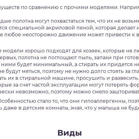
имуществ по сравнению с прочими моделями. Напри
ые полотна могут похвастаться тем, что их не возьмет
ются специальной акриловой пеной, которая делает
 где любое неосторожно движение может привести к
ие модели хорошо подходят для хозяек, которые не 
ервых, полотна не поглощают пыль, запахи при готовк
 ними будет минимальный, а стирать их придется не 
е будут мяться, поэтому не нужно долго стоять за г
ать их в стиральной машине, просушить и развесить
орые за счет частой эксплуатации могут потерять фор
чески невозможно, поэтому можно смело зашториват
Особенностью стало то, что они гипоаллергенны, поэ
 даже в детские комнаты, зная, что у малыша не бу
Виды