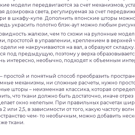
кие модели передвигаются за счет механизмов, уста
ая дозировка света, регулируемая за счет передвиж
ри в шкафу-купе. Дополнить японские шторы мож
ведь украсить полотно блэк-аут можно любым рисун
овидность жалюзи, чем то схожи на рулонные моде
, простотой в управлении, креплением в верхней ч
модели не накручиваются на вал, а образуют складку.
ся под предыдущую, поэтому у верха образовываетс
нь интересно, необычно, подходят к объемным инте
 простой и понятный способ преобразить пространс
мные механизмы, ни сложные расчеты, нужно просто
ямые шторы – неизменная классика, которая опреде
ить, что ткани должно быть достаточно, иначе отрез 
сделает окно нелепым. При правильных расчетах ши
2 или 2,5, в зависимости от того, какую частоту волн
странство чем- то необычным, можно добавить неск
же ткани.