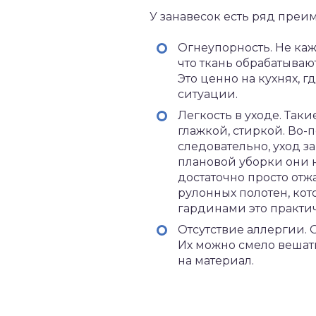
У занавесок есть ряд пре
Огнеупорность. Не кажд
что ткань обрабатыва
Это ценно на кухнях,
ситуации.
Легкость в уходе. Так
глажкой, стиркой. Во-п
следовательно, уход за
плановой уборки они н
достаточно просто отж
рулонных полотен, кот
гардинами это практи
Отсутствие аллергии. 
Их можно смело вешать
на материал.