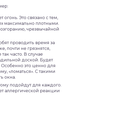
мер:
 огонь. Это связано с тем,
 их максимально плотными.
 возгоранию, чрезвычайной
любят проводить время за
е, почти не грязнятся,
так часто. В случае
ладильной доской. Будет
. Особенно это ценно для
му, «ломаться». С такими
ь окна.
тому подойдут для каждого.
дет аллергической реакции