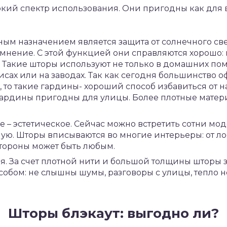
кий спектр использования. Они пригодны как для в
ым назначением является защита от солнечного свет
атемнение. С этой функцией они справляются хорошо: 
 Такие шторы используют не только в домашних пом
сах или на заводах. Так как сегодня большинство о
 то такие гардины- хороший способ избавиться от 
 гардины пригодны для улицы. Более плотные матер
 – эстетическое. Сейчас можно встретить сотни мо
ю. Шторы вписываются во многие интерьеры: от лоф
тороны может быть любым.
ия. За счет плотной нити и большой толщины штор
обом: не слышны шумы, разговоры с улицы, тепло не
Шторы блэкаут: выгодно ли?