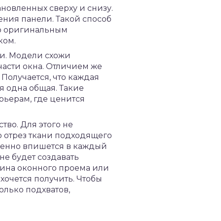
новленных сверху и снизу.
ения панели. Такой способ
но оригинальным
ком.
ли. Модели схожи
асти окна. Отличием же
 Получается, что каждая
я одна общая. Такие
рьерам, где ценится
тво. Для этого не
 отрез ткани подходящего
ленно впишется в каждый
не будет создавать
рина оконного проема или
 хочется получить. Чтобы
олько подхватов,